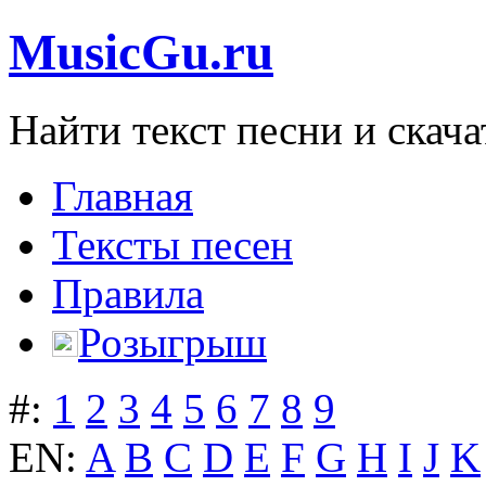
MusicGu.ru
Найти текст песни и скача
Главная
Тексты песен
Правила
Розыгрыш
#:
1
2
3
4
5
6
7
8
9
EN:
A
B
C
D
E
F
G
H
I
J
K