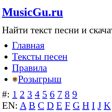
MusicGu.ru
Найти текст песни и скача
Главная
Тексты песен
Правила
Розыгрыш
#:
1
2
3
4
5
6
7
8
9
EN:
A
B
C
D
E
F
G
H
I
J
K