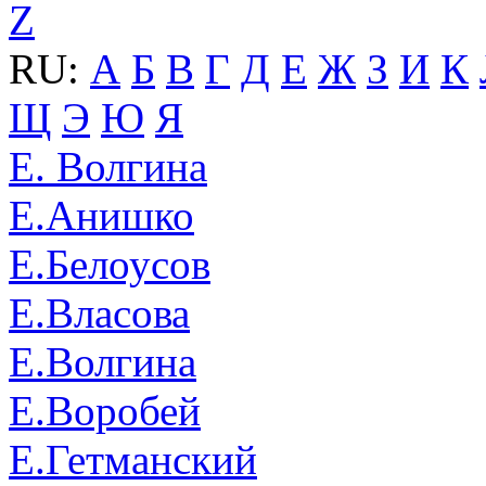
Z
RU:
А
Б
В
Г
Д
Е
Ж
З
И
К
Щ
Э
Ю
Я
Е. Волгина
Е.Анишко
Е.Белоусов
Е.Власова
Е.Волгина
Е.Воробей
Е.Гетманский