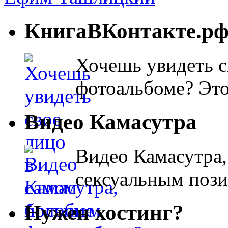
КнигаВКонтакте.р
Хочешь увидеть с
фотоальбоме? Эт
Видео Камасутра
Видео Камасутра,
сексуальным поз
Нужен хостинг?