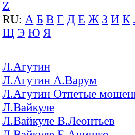
Z
RU:
А
Б
В
Г
Д
Е
Ж
З
И
К
Щ
Э
Ю
Я
Л.Агутин
Л.Агутин А.Варум
Л.Агутин Отпетые мошен
Л.Вайкуле
Л.Вайкуле В.Леонтьев
Л.Вайкуле Е.Анишко