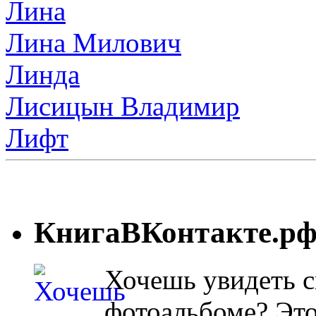
Лина
Лина Милович
Линда
Лисицын Владимир
Лифт
КнигаВКонтакте.р
Хочешь увидеть с
фотоальбоме? Эт