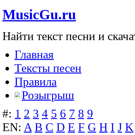
MusicGu.ru
Найти текст песни и скача
Главная
Тексты песен
Правила
Розыгрыш
#:
1
2
3
4
5
6
7
8
9
EN:
A
B
C
D
E
F
G
H
I
J
K