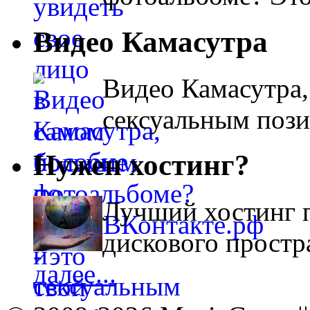
Видео Камасутра
Видео Камасутра,
сексуальным поз
Нужен хостинг?
Лучший хостинг п
дискового простра
далее...