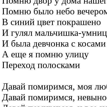
Помню двор у дома наше
Помню было небо вечеро
В синий цвет покрашено
И гулял мальчишка-умниц
И была девчонка с косами
А еще я помню улицу
Переход полосками
Давай помиримся, моя л
Давай помиримся, невын