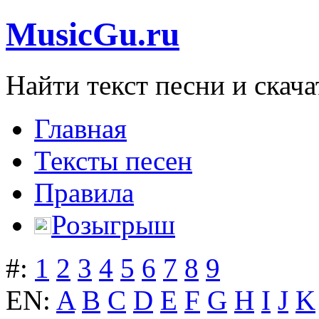
MusicGu.ru
Найти текст песни и скача
Главная
Тексты песен
Правила
Розыгрыш
#:
1
2
3
4
5
6
7
8
9
EN:
A
B
C
D
E
F
G
H
I
J
K