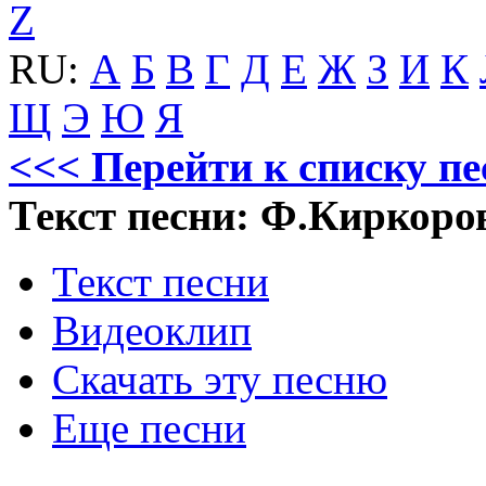
Z
RU:
А
Б
В
Г
Д
Е
Ж
З
И
К
Щ
Э
Ю
Я
<<< Перейти к списку п
Текст песни: Ф.Киркоро
Текст песни
Видеоклип
Скачать эту песню
Еще песни