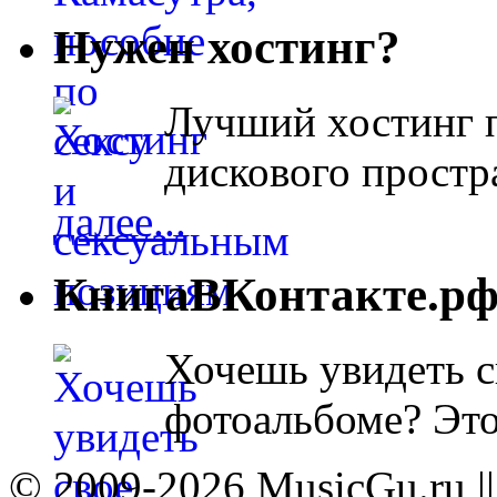
Нужен хостинг?
Лучший хостинг п
дискового простра
далее...
КнигаВКонтакте.р
Хочешь увидеть с
фотоальбоме? Эт
© 2009-2026 MusicGu.ru |