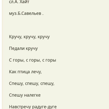
cл.А. Хайт
муз.Б.Савельев .
Кручу, кручу, кручу
Педали кручу
С горы, с горы, с горы
Как птица лечу,
Спешу, спешу, спешу,
Спешу налегке
Навстречу радуге-дуге