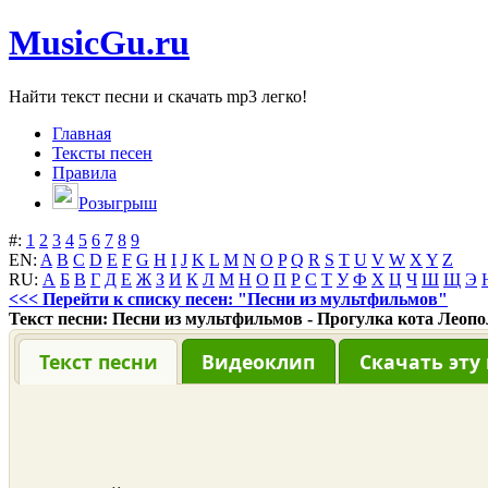
MusicGu.ru
Найти текст песни и скачать mp3 легко!
Главная
Тексты песен
Правила
Розыгрыш
#:
1
2
3
4
5
6
7
8
9
EN:
A
B
C
D
E
F
G
H
I
J
K
L
M
N
O
P
Q
R
S
T
U
V
W
X
Y
Z
RU:
А
Б
В
Г
Д
Е
Ж
З
И
К
Л
М
Н
О
П
Р
С
Т
У
Ф
Х
Ц
Ч
Ш
Щ
Э
<<< Перейти к списку песен: "Песни из мультфильмов"
Текст песни: Песни из мультфильмов - Прогулка кота Леопо
Текст песни
Видеоклип
Скачать эту