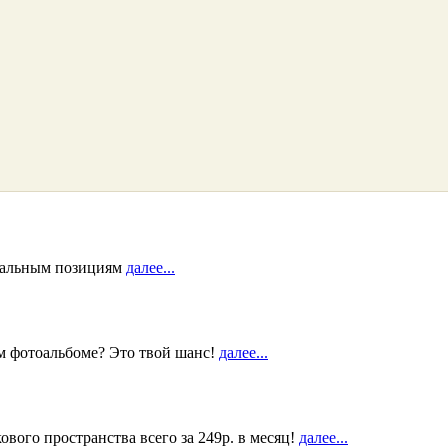
суальным позициям
далее...
м фотоальбоме? Это твой шанс!
далее...
вого пространства всего за 249р. в месяц!
далее...